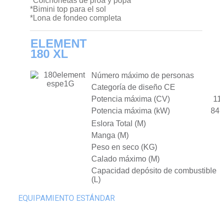
*Colchonetas de proa y popa
*Bimini top para el sol
*Lona de fondeo completa
ELEMENT
180 XL
Número máximo de personas
Categoría de diseño CE
Potencia máxima (CV)
1
Potencia máxima (kW)
84
Eslora Total (M)
Manga (M)
Peso en seco (KG)
Calado máximo (M)
Capacidad depósito de combustible
(L)
EQUIPAMIENTO ESTÁNDAR