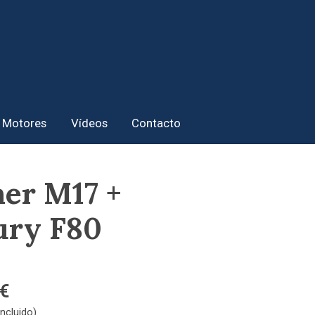
Motores
Vídeos
Contacto
ner M17 +
ury F80
 €
ncluido)