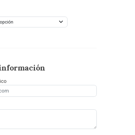
 opción
 información
ico