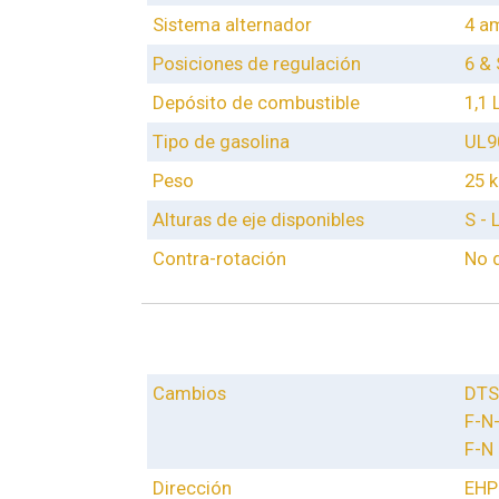
Sistema alternador
4 am
Posiciones de regulación
6 &
Depósito de combustible
1,1 
Tipo de gasolina
UL9
Peso
25 
Alturas de eje disponibles
S - 
Contra-rotación
No 
Cambios
DTS 
F-N
F-N 
Dirección
EHPS