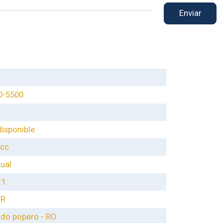
Enviar
0-5500
disponible
 cc
ual
:1
-R
do popero - RO