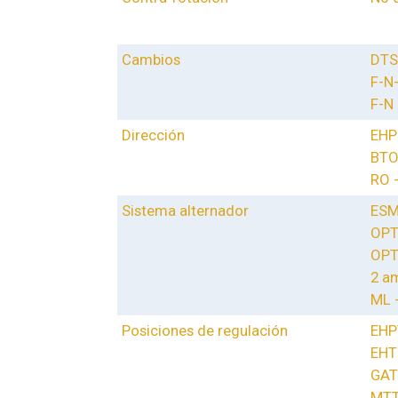
Cambios
DTS 
F-N
F-N 
Dirección
EHPS
BTO
RO 
Sistema alternador
ESM
OPT
OPT
2 am
ML 
Posiciones de regulación
EHPT
EHT 
GAT 
MTT 