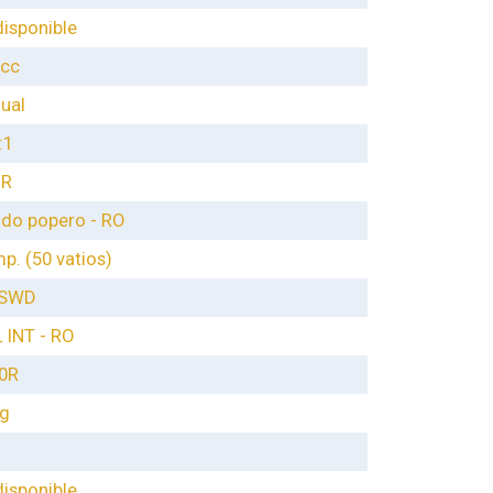
disponible
 cc
ual
:1
-R
do popero - RO
p. (50 vatios)
 SWD
L INT - RO
0R
kg
disponible