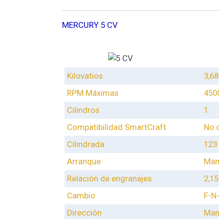
MERCURY 5 CV
Kilovatios
3,68
RPM Máximas
450
Cilindros
1
Compatibilidad SmartCraft
No 
Cilindrada
123
Arranque
Man
Relación de engranajes
2,15
Cambio
F-N
Dirección
Man