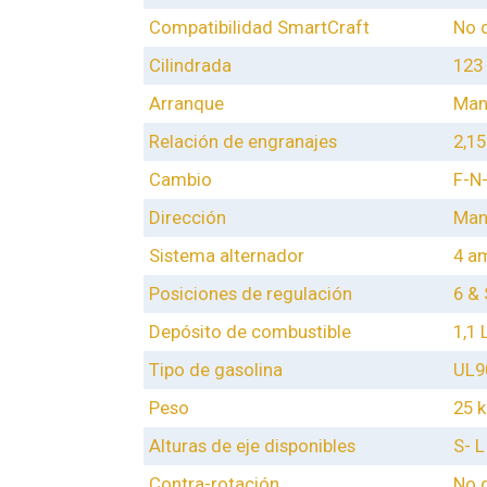
Compatibilidad SmartCraft
No 
Cilindrada
123
Arranque
Man
Relación de engranajes
2,15
Cambio
F-N
Dirección
Man
Sistema alternador
4 am
Posiciones de regulación
6 &
Depósito de combustible
1,1 
Tipo de gasolina
UL9
Peso
25 
Alturas de eje disponibles
S- L
Contra-rotación
No 