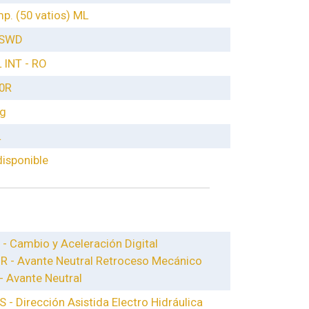
p. (50 vatios) ML
 SWD
L INT - RO
0R
kg
L
disponible
- Cambio y Aceleración Digital
-R - Avante Neutral Retroceso Mecánico
- Avante Neutral
 - Dirección Asistida Electro Hidráulica