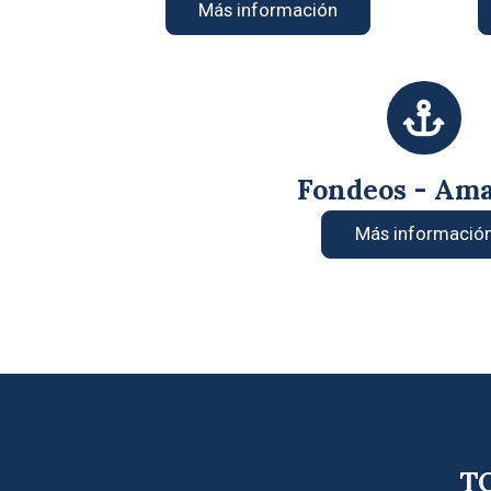
Más información
Fondeos - Am
Más informació
TO