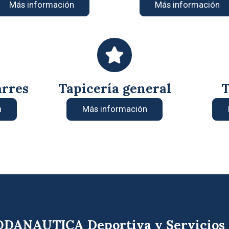
Más información
Más información
arres
Tapicería general
T
n
Más información
DANAUTICA Deportiva y Servicios