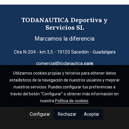
TODANAUTICA Deportiva y
Servicios SL
Marcamos la diferencia
Ctra N-204 - km 3,5 - 19120 Sacedón - Guadalajara
comercial@todanautica
.com
656 31 82 89
Utilizamos cookies propias y terceros para obtener datos
estadísticos de la navegación de nuestros usuarios y mejorar
Política de cookies
nuestros servicios. Puedes configurar tus preferencias a
Gestión de cookies
través del botón “Configurar” o obtener más información en
nuestra
Política de cookies
.
Configurar
Rechazar
Aceptar